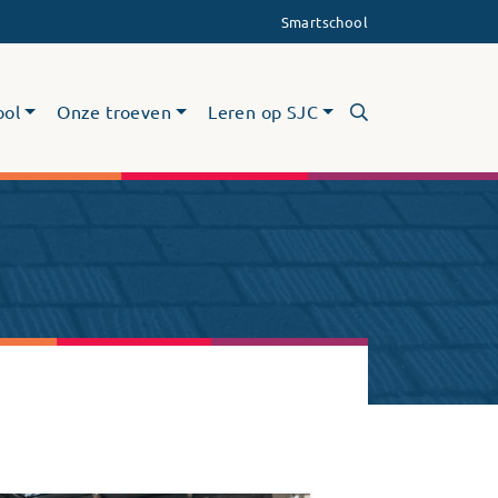
Smartschool
ool
Onze troeven
Leren op SJC