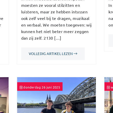
moesten ze vooral stilzitten en
In
luisteren, maar ze hebben intussen
kr
ook zelf veel bij te dragen, muzikaal
na
we
en verbaal. We moeten toegeven: wij
on
r
kunnen het niet beter meer zeggen
dan zij zelf. 2130 […]
VOLLEDIG ARTIKEL LEZEN
donderdag 26 juni 2025
w