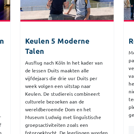
en
Keulen 5 Moderne
R
Talen
Me
pa
g
Ausflug nach Köln In het kader van
ve
de lessen Duits maakten alle
va
vijfdejaars die drie uur Duits per
he
week volgen een uitstap naar
ni
Keulen. De studiereis combineert
te
culturele bezoeken aan de
pl
wereldberoemde Dom en het
ge
r
Museum Ludwig met linguïstische
f
groepsactiviteiten zoals een
n,
fotozoektocht. De leerlingen worden