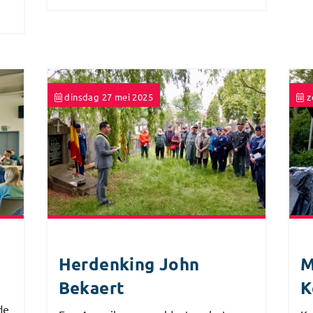
dinsdag 27 mei 2025
z
Herdenking John
M
Bekaert
K
de