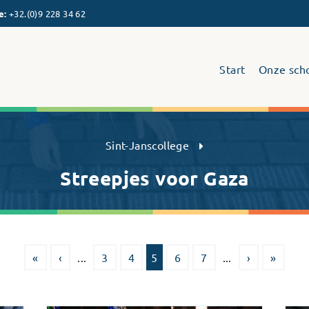
e
:
+32.(0)9 228 34 62
Start
Onze sch
Sint-Janscollege Humaniora
Sint-Janscollege
Streepjes voor Gaza
«
‹
...
3
4
5
6
7
...
›
»