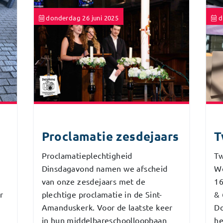
donderdag 26 juni 2025
d
Proclamatie zesdejaars
T
Proclamatieplechtigheid
T
Dinsdagavond namen we afscheid
We
van onze zesdejaars met de
16
plechtige proclamatie in de Sint-
& 
r
Amanduskerk. Voor de laatste keer
Do
in hun middelbareschoolloopbaan
he