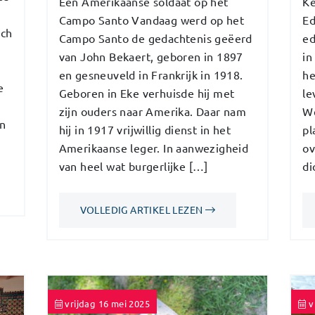
Een Amerikaanse soldaat op het
Ke
Campo Santo Vandaag werd op het
Ed
ich
Campo Santo de gedachtenis geëerd
ed
van John Bekaert, geboren in 1897
in
en gesneuveld in Frankrijk in 1918.
he
e
Geboren in Eke verhuisde hij met
le
zijn ouders naar Amerika. Daar nam
We
in
hij in 1917 vrijwillig dienst in het
pl
Amerikaanse leger. In aanwezigheid
ov
van heel wat burgerlijke […]
di
VOLLEDIG ARTIKEL LEZEN
vrijdag 16 mei 2025
v