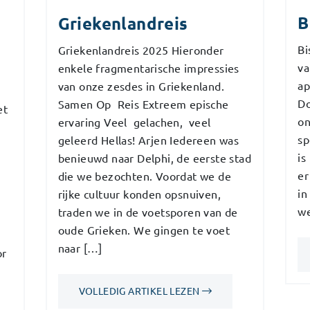
B
Griekenlandreis
Bi
Griekenlandreis 2025 Hieronder
va
enkele fragmentarische impressies
ap
van onze zesdes in Griekenland.
Do
Samen Op Reis Extreem epische
et
on
ervaring Veel gelachen, veel
sp
geleerd Hellas! Arjen Iedereen was
is
benieuwd naar Delphi, de eerste stad
er
die we bezochten. Voordat we de
in
rijke cultuur konden opsnuiven,
we
traden we in de voetsporen van de
oude Grieken. We gingen te voet
naar […]
or
VOLLEDIG ARTIKEL LEZEN