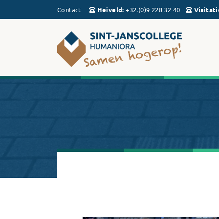
Contact
Heiveld
:
+32.(0)9 228 32 40
Visitati