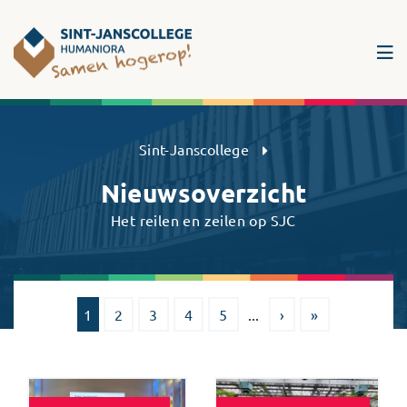
Sint-Janscollege Humaniora
Sint-Janscollege
Nieuwsoverzicht
Het reilen en zeilen op SJC
1
2
3
4
5
...
›
»