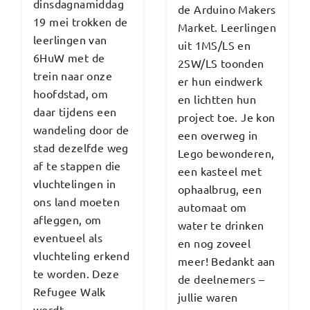
dinsdagnamiddag
de Arduino Makers
19 mei trokken de
Market. Leerlingen
leerlingen van
uit 1MS/LS en
6HuW met de
2SW/LS toonden
trein naar onze
er hun eindwerk
hoofdstad, om
en lichtten hun
daar tijdens een
project toe. Je kon
wandeling door de
een overweg in
stad dezelfde weg
Lego bewonderen,
af te stappen die
een kasteel met
vluchtelingen in
ophaalbrug, een
ons land moeten
automaat om
afleggen, om
water te drinken
eventueel als
en nog zoveel
vluchteling erkend
meer! Bedankt aan
te worden. Deze
de deelnemers –
Refugee Walk
jullie waren
wordt