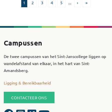
1
2
3
4
5
...
›
»
Campussen
De twee campussen van het Sint-Janscollege liggen op
wandelafstand van elkaar, in het hart van Sint-
Amandsberg.
Ligging & Bereikbaarheid
CONTACTEER ONS