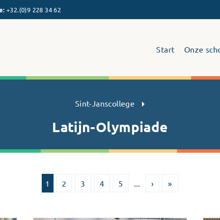
e
:
+32.(0)9 228 34 62
Start
Onze sch
Sint-Janscollege Humaniora
Sint-Janscollege
Latijn-Olympiade
1
2
3
4
5
...
›
»