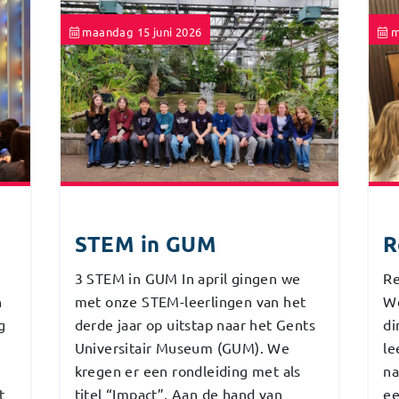
maandag 15 juni 2026
m
STEM in GUM
R
3 STEM in GUM In april gingen we
Re
n
met onze STEM-leerlingen van het
W
g
derde jaar op uitstap naar het Gents
di
Universitair Museum (GUM). We
le
kregen er een rondleiding met als
na
t
titel “Impact”. Aan de hand van
ee