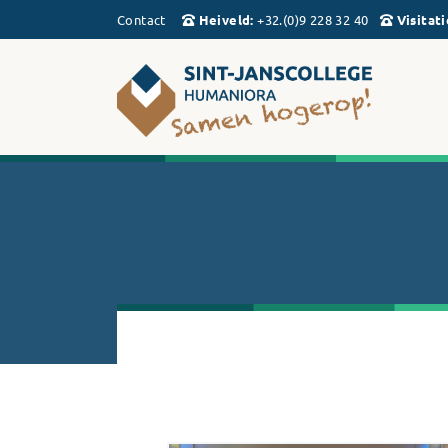
Contact
Heiveld
:
+32.(0)9 228 32 40
Visitati