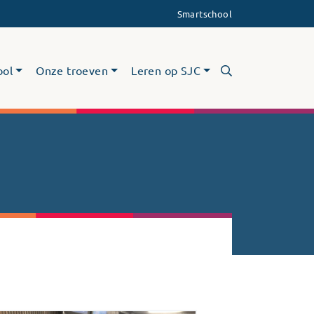
Smartschool
ool
Onze troeven
Leren op SJC