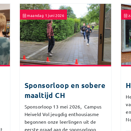
maandag 1 juni 2026
z
Sponsorloop en sobere
H
maaltijd CH
He
va
Sponsorloop 13 mei 2026, Campus
en
8
Heiveld Vol jeugdig enthousiasme
No
begonnen onze leerlingen uit de
et
eerste graad aan de sponsorloop