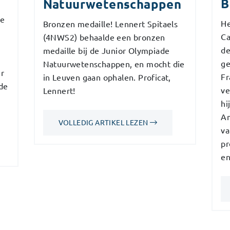
B
Natuurwetenschappen
te
He
Bronzen medaille! Lennert Spitaels
Ca
(4NWS2) behaalde een bronzen
de
medaille bij de Junior Olympiade
ge
Natuurwetenschappen, en mocht die
er
Fr
in Leuven gaan ophalen. Proficat,
de
ve
Lennert!
n
hi
Am
VOLLEDIG ARTIKEL LEZEN
va
pr
en