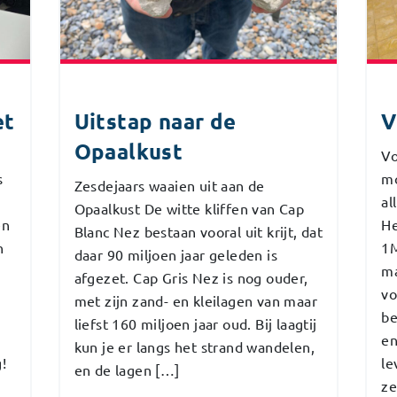
et
Uitstap naar de
V
Opaalkust
Vo
s
mo
Zesdejaars waaien uit aan de
al
Opaalkust De witte kliffen van Cap
en
He
Blanc Nez bestaan vooral uit krijt, dat
n
1M
daar 90 miljoen jaar geleden is
ma
afgezet. Cap Gris Nez is nog ouder,
vo
met zijn zand- en kleilagen van maar
be
liefst 160 miljoen jaar oud. Bij laagtij
en
kun je er langs het strand wandelen,
!
le
en de lagen […]
ze