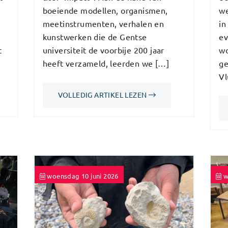
boeiende modellen, organismen,
we
meetinstrumenten, verhalen en
in
kunstwerken die de Gentse
ev
t
universiteit de voorbije 200 jaar
wo
heeft verzameld, leerden we […]
ge
Vl
VOLLEDIG ARTIKEL LEZEN
woensdag 10 juni 2026
w