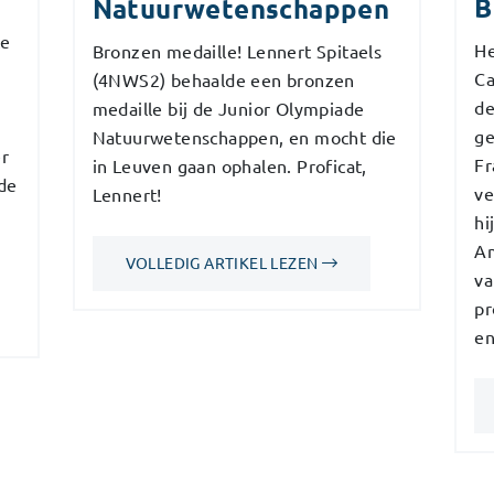
B
Natuurwetenschappen
te
He
Bronzen medaille! Lennert Spitaels
Ca
(4NWS2) behaalde een bronzen
de
medaille bij de Junior Olympiade
ge
Natuurwetenschappen, en mocht die
er
Fr
in Leuven gaan ophalen. Proficat,
de
ve
Lennert!
n
hi
Am
VOLLEDIG ARTIKEL LEZEN
va
pr
en