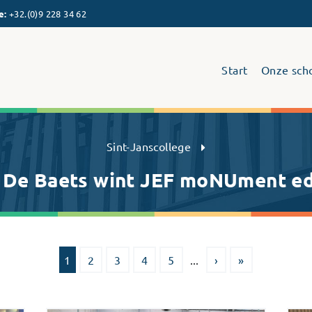
e
:
+32.(0)9 228 34 62
Start
Onze sch
Sint-Janscollege Humaniora
Sint-Janscollege
 De Baets wint JEF moNUment ed
1
2
3
4
5
...
›
»