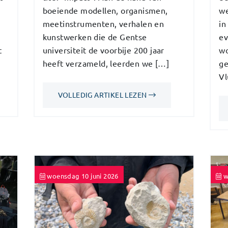
boeiende modellen, organismen,
we
meetinstrumenten, verhalen en
in
kunstwerken die de Gentse
ev
t
universiteit de voorbije 200 jaar
wo
heeft verzameld, leerden we […]
ge
Vl
VOLLEDIG ARTIKEL LEZEN
woensdag 10 juni 2026
w