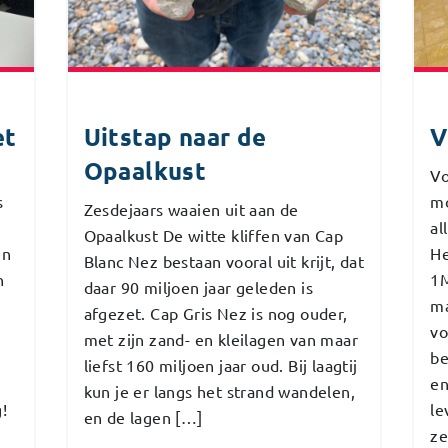
et
Uitstap naar de
V
Opaalkust
Vo
s
mo
Zesdejaars waaien uit aan de
al
Opaalkust De witte kliffen van Cap
en
He
Blanc Nez bestaan vooral uit krijt, dat
n
1M
daar 90 miljoen jaar geleden is
ma
afgezet. Cap Gris Nez is nog ouder,
vo
met zijn zand- en kleilagen van maar
be
liefst 160 miljoen jaar oud. Bij laagtij
en
kun je er langs het strand wandelen,
!
le
en de lagen […]
ze