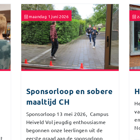
maandag 1 juni 2026
z
Sponsorloop en sobere
H
maaltijd CH
He
va
Sponsorloop 13 mei 2026, Campus
en
8
Heiveld Vol jeugdig enthousiasme
No
begonnen onze leerlingen uit de
et
eerste graad aan de sponsorloop