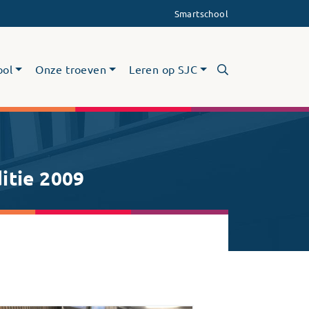
Smartschool
ool
Onze troeven
Leren op SJC
itie 2009