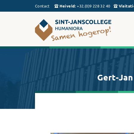
Contact
Heiveld
:
+32.(0)9 228 32 40
Visitati
Gert-Jan