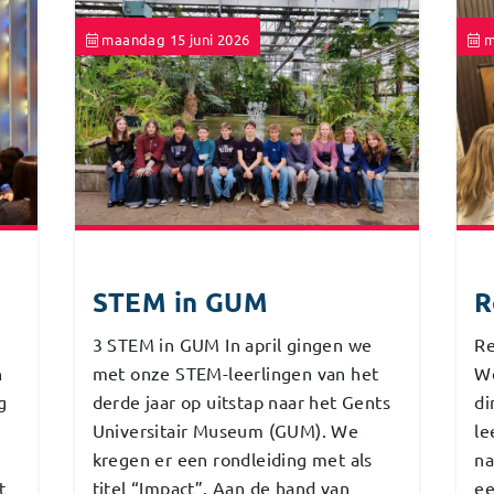
maandag 15 juni 2026
m
STEM in GUM
R
3 STEM in GUM In april gingen we
Re
n
met onze STEM-leerlingen van het
W
g
derde jaar op uitstap naar het Gents
di
Universitair Museum (GUM). We
le
kregen er een rondleiding met als
na
t
titel “Impact”. Aan de hand van
ee