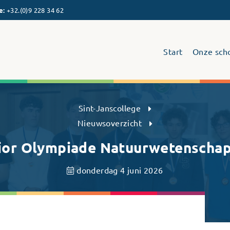
e
:
+32.(0)9 228 34 62
Start
Onze sch
Sint-Janscollege Humaniora
Sint-Janscollege
Nieuwsoverzicht
ior Olympiade Natuurwetenscha
donderdag 4 juni 2026