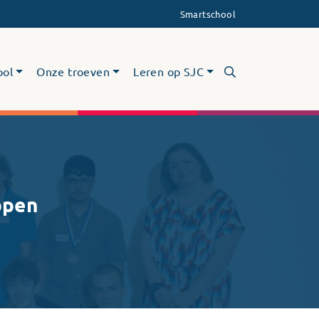
Smartschool
ool
Onze troeven
Leren op SJC
ppen