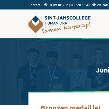
Contact
Heiveld
:
+32.(0)9 228 32 40
Visitati
Jun
Bronzen medaille!