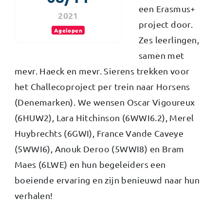
een Erasmus+
2021
project door.
Agelopen
Zes leerlingen,
samen met
mevr. Haeck en mevr. Sierens trekken voor
het Challecoproject per trein naar Horsens
(Denemarken). We wensen Oscar Vigoureux
(6HUW2), Lara Hitchinson (6WWI6.2), Merel
Huybrechts (6GWI), France Vande Caveye
(5WWI6), Anouk Deroo (5WWI8) en Bram
Maes (6LWE) en hun begeleiders een
boeiende ervaring en zijn benieuwd naar hun
verhalen!