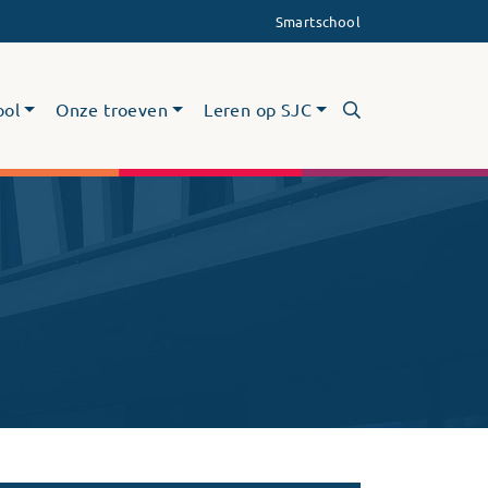
Smartschool
ool
Onze troeven
Leren op SJC