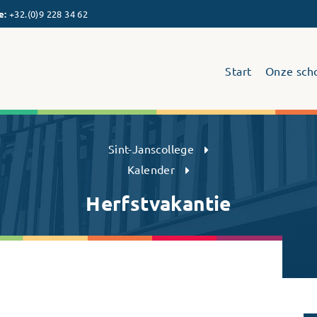
e
:
+32.(0)9 228 34 62
Start
Onze sch
Sint-Janscollege Humaniora
Sint-Janscollege
Kalender
Herfstvakantie