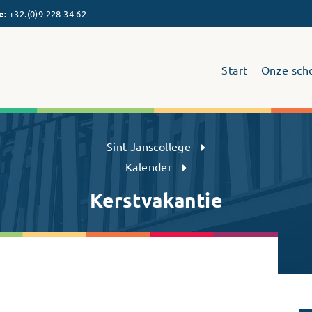
e
:
+32.(0)9 228 34 62
Start
Onze sch
Sint-Janscollege Humaniora
Sint-Janscollege
Kalender
Kerstvakantie