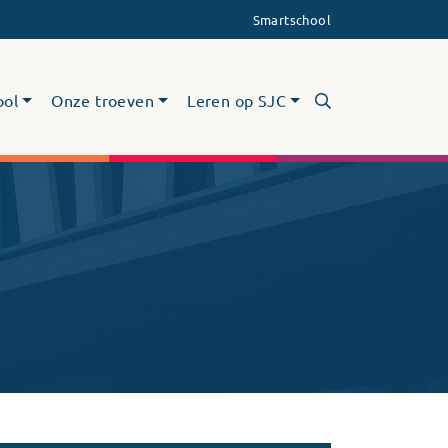
Smartschool
ool
Onze troeven
Leren op SJC