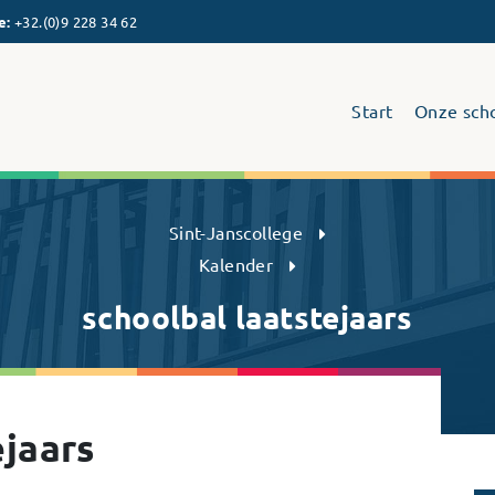
e
:
+32.(0)9 228 34 62
Start
Onze sch
Sint-Janscollege Humaniora
Sint-Janscollege
Kalender
schoolbal laatstejaars
ejaars