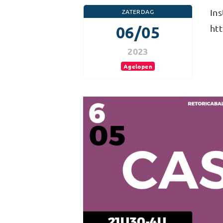
In
ZATERDAG
06/05
ht
2023
Agelopen