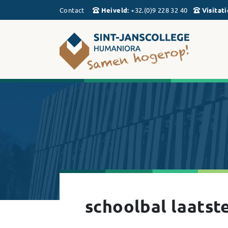
Contact
Heiveld
:
+32.(0)9 228 32 40
Visitati
schoolbal laatst