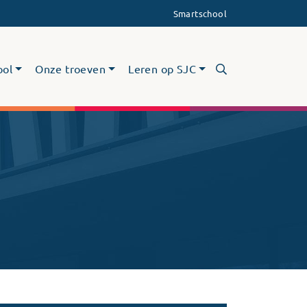
Smartschool
ool
Onze troeven
Leren op SJC