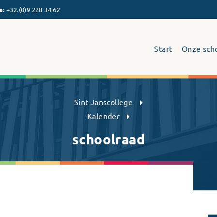
e
:
+32.(0)9 228 34 62
Start
Onze sch
Sint-Janscollege Humaniora
Sint-Janscollege
Kalender
schoolraad