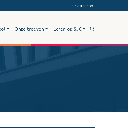
Smartschool
ool
Onze troeven
Leren op SJC