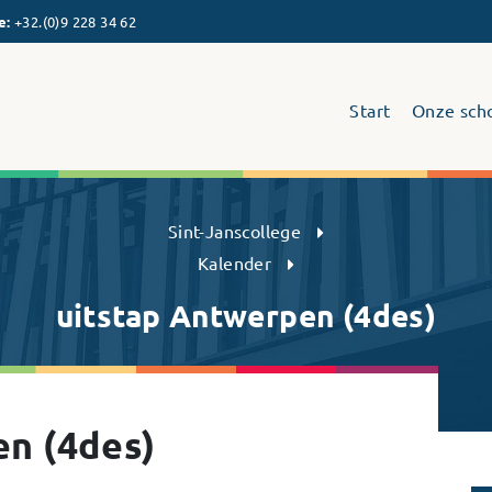
e
:
+32.(0)9 228 34 62
Start
Onze sch
Sint-Janscollege Humaniora
Sint-Janscollege
Kalender
uitstap Antwerpen (4des)
en (4des)