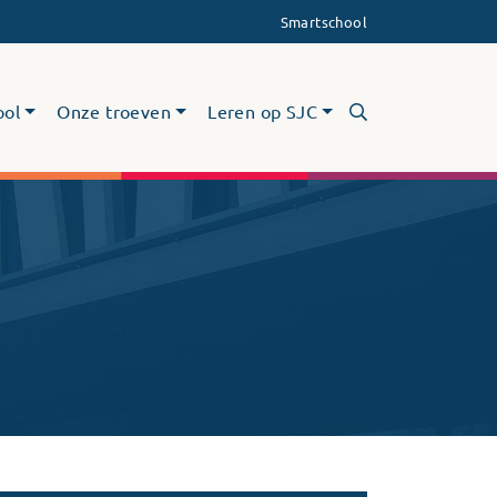
Smartschool
ool
Onze troeven
Leren op SJC