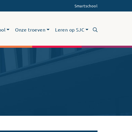
Smartschool
ool
Onze troeven
Leren op SJC