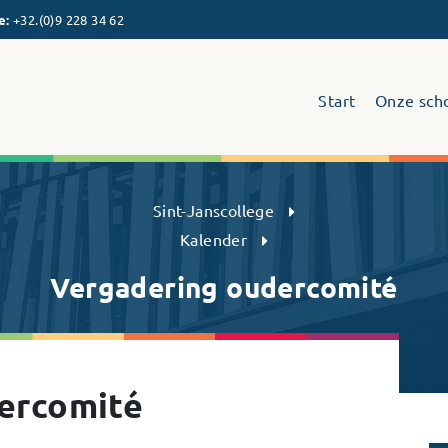
e
:
+32.(0)9 228 34 62
Start
Onze sch
Sint-Janscollege Humaniora
Sint-Janscollege
Kalender
Vergadering oudercomité
ercomité