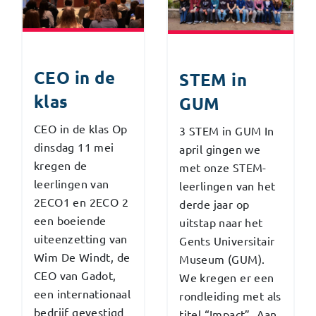
CEO in de
STEM in
klas
GUM
CEO in de klas Op
3 STEM in GUM In
dinsdag 11 mei
april gingen we
kregen de
met onze STEM-
leerlingen van
leerlingen van het
2ECO1 en 2ECO 2
derde jaar op
een boeiende
uitstap naar het
uiteenzetting van
Gents Universitair
Wim De Windt, de
Museum (GUM).
CEO van Gadot,
We kregen er een
een internationaal
rondleiding met als
bedrijf gevestigd
titel “Impact”. Aan