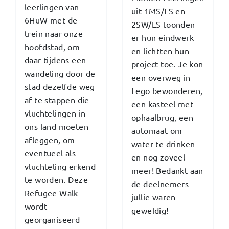
leerlingen van
uit 1MS/LS en
6HuW met de
2SW/LS toonden
trein naar onze
er hun eindwerk
hoofdstad, om
en lichtten hun
daar tijdens een
project toe. Je kon
wandeling door de
een overweg in
stad dezelfde weg
Lego bewonderen,
af te stappen die
een kasteel met
vluchtelingen in
ophaalbrug, een
ons land moeten
automaat om
afleggen, om
water te drinken
eventueel als
en nog zoveel
vluchteling erkend
meer! Bedankt aan
te worden. Deze
de deelnemers –
Refugee Walk
jullie waren
wordt
geweldig!
georganiseerd