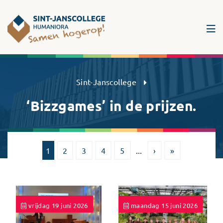
Sint-Janscollege Humaniora
Sint-Janscollege
‘Bizzgames’ in de prijzen.
1
2
3
4
5
...
›
»
vrijdag 19 juni 2026
maandag 15 juni 2026