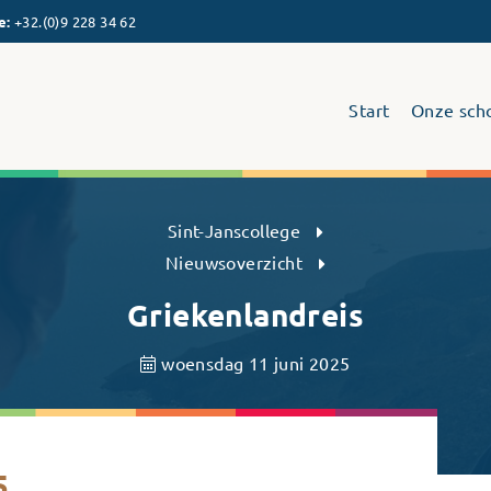
e
:
+32.(0)9 228 34 62
Start
Onze sch
Sint-Janscollege Humaniora
Sint-Janscollege
Nieuwsoverzicht
Griekenlandreis
woensdag 11 juni 2025
5