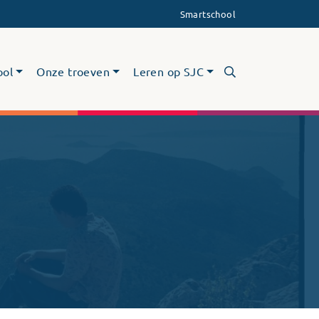
Smartschool
ool
Onze troeven
Leren op SJC