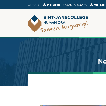
Contact
Heiveld
:
+32.(0)9 228 32 40
Visitati
No