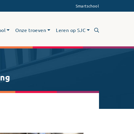
Smartschool
ool
Onze troeven
Leren op SJC
ing