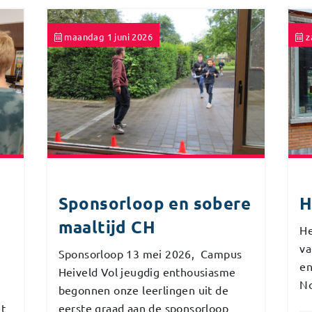
maandag 1 juni 2026
z
Sponsorloop en sobere
H
maaltijd CH
He
va
Sponsorloop 13 mei 2026, Campus
en
8
Heiveld Vol jeugdig enthousiasme
No
begonnen onze leerlingen uit de
et
eerste graad aan de sponsorloop