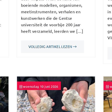
boeiende modellen, organismen,
we
meetinstrumenten, verhalen en
in
kunstwerken die de Gentse
ev
t
universiteit de voorbije 200 jaar
wo
heeft verzameld, leerden we […]
ge
Vl
VOLLEDIG ARTIKEL LEZEN
woensdag 10 juni 2026
w