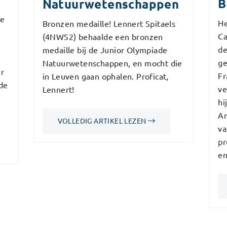
B
Natuurwetenschappen
te
He
Bronzen medaille! Lennert Spitaels
Ca
(4NWS2) behaalde een bronzen
de
medaille bij de Junior Olympiade
ge
Natuurwetenschappen, en mocht die
er
Fr
in Leuven gaan ophalen. Proficat,
de
ve
Lennert!
n
hi
Am
VOLLEDIG ARTIKEL LEZEN
va
pr
en