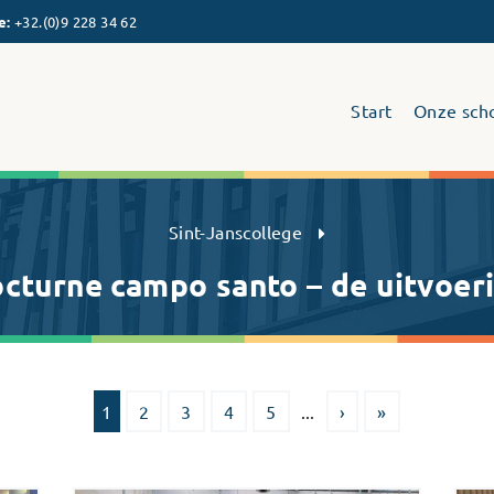
e
:
+32.(0)9 228 34 62
Start
Onze sch
Sint-Janscollege Humaniora
Sint-Janscollege
cturne campo santo – de uitvoer
1
2
3
4
5
...
›
»