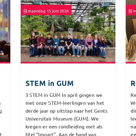
maandag 15 juni 2026
m
STEM in GUM
R
3 STEM in GUM In april gingen we
Re
n
met onze STEM-leerlingen van het
W
g
derde jaar op uitstap naar het Gents
di
Universitair Museum (GUM). We
le
kregen er een rondleiding met als
na
t
titel “Impact”. Aan de hand van
ee