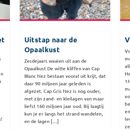
et
Uitstap naar de
V
Opaalkust
Vo
s
mo
Zesdejaars waaien uit aan de
al
Opaalkust De witte kliffen van Cap
en
He
Blanc Nez bestaan vooral uit krijt, dat
n
1M
daar 90 miljoen jaar geleden is
ma
afgezet. Cap Gris Nez is nog ouder,
vo
met zijn zand- en kleilagen van maar
be
liefst 160 miljoen jaar oud. Bij laagtij
en
kun je er langs het strand wandelen,
!
le
en de lagen […]
ze