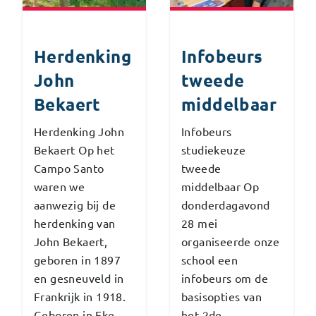
Herdenking
Infobeurs
John
tweede
Bekaert
middelbaar
Herdenking John
Infobeurs
Bekaert Op het
studiekeuze
Campo Santo
tweede
waren we
middelbaar Op
aanwezig bij de
donderdagavond
herdenking van
28 mei
John Bekaert,
organiseerde onze
geboren in 1897
school een
en gesneuveld in
infobeurs om de
Frankrijk in 1918.
basisopties van
Geboren in Eke
het 2de