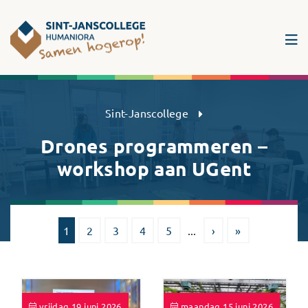
Sint-Janscollege Humaniora
Sint-Janscollege
Drones programmeren –
workshop aan UGent
1
2
3
4
5
...
›
»
vrijdag 19 juni 2026
maandag 15 juni 2026