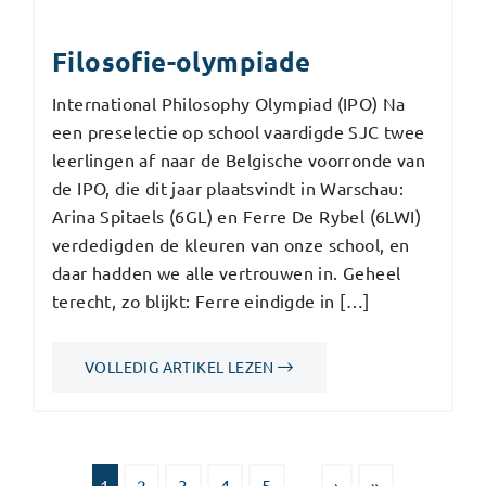
Filosofie-olympiade
International Philosophy Olympiad (IPO) Na
een preselectie op school vaardigde SJC twee
leerlingen af naar de Belgische voorronde van
de IPO, die dit jaar plaatsvindt in Warschau:
Arina Spitaels (6GL) en Ferre De Rybel (6LWI)
verdedigden de kleuren van onze school, en
daar hadden we alle vertrouwen in. Geheel
terecht, zo blijkt: Ferre eindigde in […]
VOLLEDIG ARTIKEL LEZEN
1
2
3
4
5
...
›
»