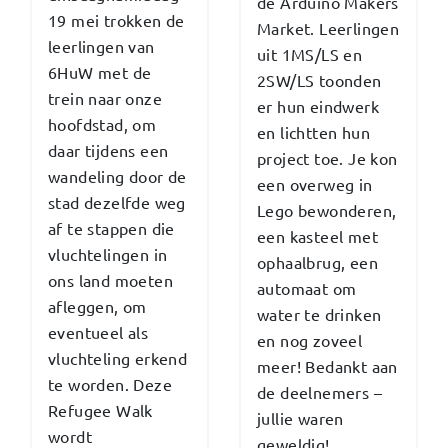
de Arduino Makers
19 mei trokken de
Market. Leerlingen
leerlingen van
uit 1MS/LS en
6HuW met de
2SW/LS toonden
trein naar onze
er hun eindwerk
hoofdstad, om
en lichtten hun
daar tijdens een
project toe. Je kon
wandeling door de
een overweg in
stad dezelfde weg
Lego bewonderen,
af te stappen die
een kasteel met
vluchtelingen in
ophaalbrug, een
ons land moeten
automaat om
afleggen, om
water te drinken
eventueel als
en nog zoveel
vluchteling erkend
meer! Bedankt aan
te worden. Deze
de deelnemers –
Refugee Walk
jullie waren
wordt
geweldig!