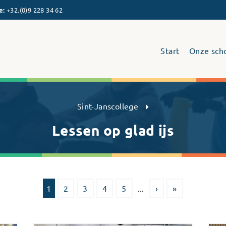
e
:
+32.(0)9 228 34 62
Start
Onze sch
Sint-Janscollege Humaniora
Sint-Janscollege
Lessen op glad ijs
1
2
3
4
5
...
›
»