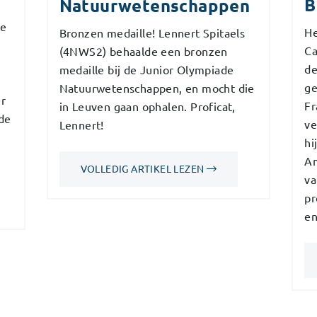
B
Natuurwetenschappen
te
He
Bronzen medaille! Lennert Spitaels
Ca
(4NWS2) behaalde een bronzen
de
medaille bij de Junior Olympiade
ge
Natuurwetenschappen, en mocht die
er
Fr
in Leuven gaan ophalen. Proficat,
de
ve
Lennert!
n
hi
Am
VOLLEDIG ARTIKEL LEZEN
va
pr
en