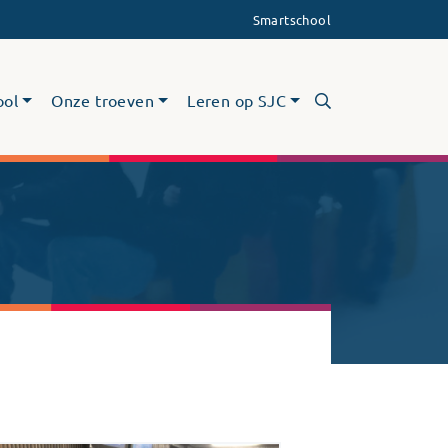
Smartschool
ool
Onze troeven
Leren op SJC