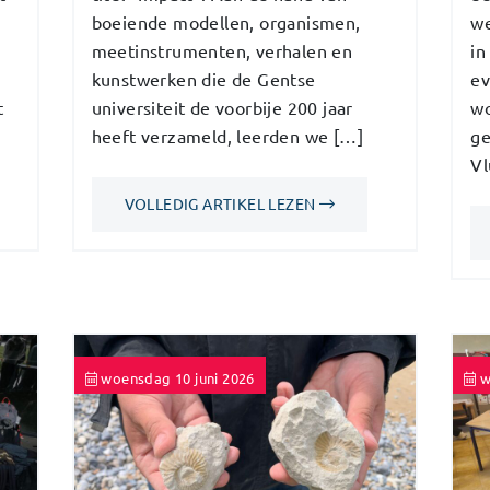
boeiende modellen, organismen,
we
meetinstrumenten, verhalen en
in
kunstwerken die de Gentse
ev
t
universiteit de voorbije 200 jaar
wo
heeft verzameld, leerden we […]
ge
Vl
VOLLEDIG ARTIKEL LEZEN
woensdag 10 juni 2026
w