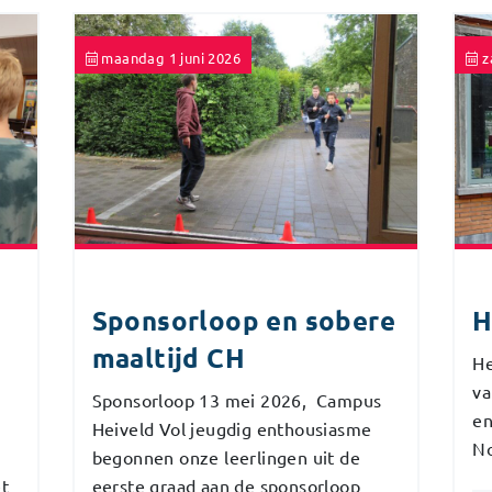
maandag 1 juni 2026
z
Sponsorloop en sobere
H
maaltijd CH
He
va
Sponsorloop 13 mei 2026, Campus
en
8
Heiveld Vol jeugdig enthousiasme
No
begonnen onze leerlingen uit de
et
eerste graad aan de sponsorloop