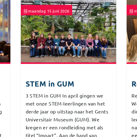
maandag 15 juni 2026
m
STEM in GUM
R
3 STEM in GUM In april gingen we
Re
n
met onze STEM-leerlingen van het
W
g
derde jaar op uitstap naar het Gents
di
Universitair Museum (GUM). We
le
kregen er een rondleiding met als
na
t
titel “Impact”. Aan de hand van
ee