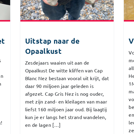
et
Uitstap naar de
V
Opaalkust
Vo
s
mo
Zesdejaars waaien uit aan de
al
Opaalkust De witte kliffen van Cap
en
He
Blanc Nez bestaan vooral uit krijt, dat
n
1M
daar 90 miljoen jaar geleden is
ma
afgezet. Cap Gris Nez is nog ouder,
vo
met zijn zand- en kleilagen van maar
be
liefst 160 miljoen jaar oud. Bij laagtij
en
kun je er langs het strand wandelen,
!
le
en de lagen […]
ze