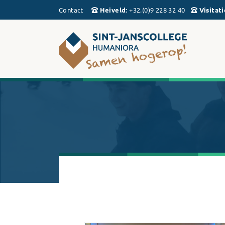
Contact
Heiveld
:
+32.(0)9 228 32 40
Visitati