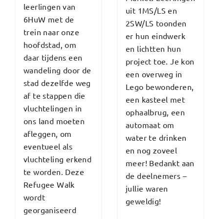
leerlingen van
uit 1MS/LS en
6HuW met de
2SW/LS toonden
trein naar onze
er hun eindwerk
hoofdstad, om
en lichtten hun
daar tijdens een
project toe. Je kon
wandeling door de
een overweg in
stad dezelfde weg
Lego bewonderen,
af te stappen die
een kasteel met
vluchtelingen in
ophaalbrug, een
ons land moeten
automaat om
afleggen, om
water te drinken
eventueel als
en nog zoveel
vluchteling erkend
meer! Bedankt aan
te worden. Deze
de deelnemers –
Refugee Walk
jullie waren
wordt
geweldig!
georganiseerd