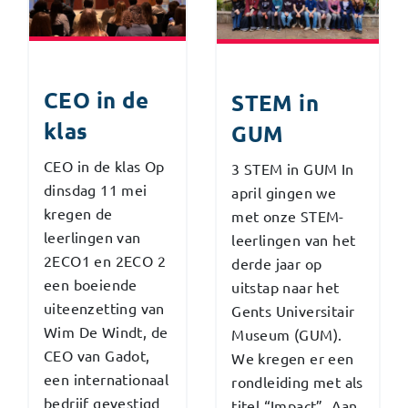
CEO in de
STEM in
klas
GUM
CEO in de klas Op
3 STEM in GUM In
dinsdag 11 mei
april gingen we
kregen de
met onze STEM-
leerlingen van
leerlingen van het
2ECO1 en 2ECO 2
derde jaar op
een boeiende
uitstap naar het
uiteenzetting van
Gents Universitair
Wim De Windt, de
Museum (GUM).
CEO van Gadot,
We kregen er een
een internationaal
rondleiding met als
bedrijf gevestigd
titel “Impact”. Aan