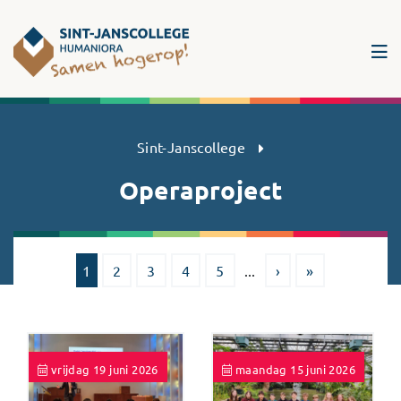
Sint-Janscollege Humaniora
Sint-Janscollege
Operaproject
1
2
3
4
5
...
›
»
vrijdag 19 juni 2026
maandag 15 juni 2026