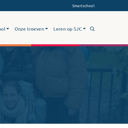
Smartschool
ool
Onze troeven
Leren op SJC