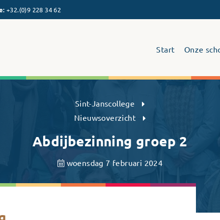
e
:
+32.(0)9 228 34 62
Start
Onze sch
Sint-Janscollege Humaniora
Sint-Janscollege
Nieuwsoverzicht
Abdijbezinning groep 2
woensdag 7 februari 2024
g