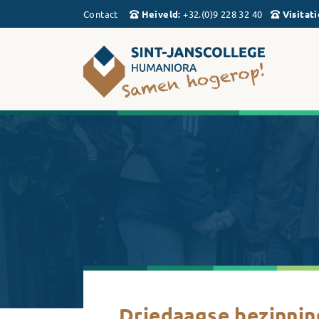
Contact
Heiveld
:
+32.(0)9 228 32 40
Visitati
Driedaagse bezinnin