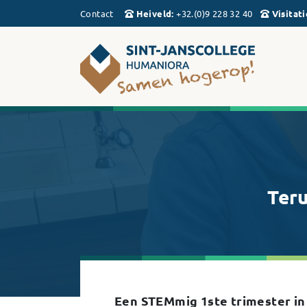
Contact
Heiveld
:
+32.(0)9 228 32 40
Visitati
Teru
Een STEMmig 1ste trimester in 