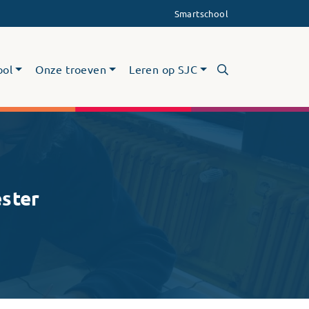
Smartschool
ool
Onze troeven
Leren op SJC
ster