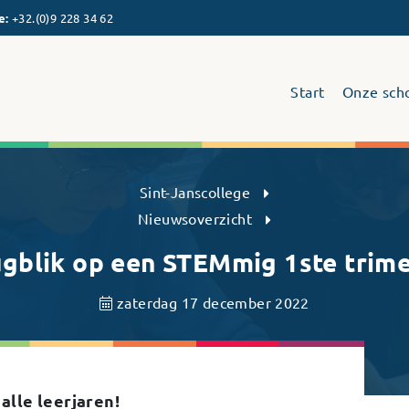
e
:
+32.(0)9 228 34 62
Start
Onze sch
Sint-Janscollege Humaniora
Sint-Janscollege
Nieuwsoverzicht
gblik op een STEMmig 1ste trime
zaterdag 17 december 2022
alle leerjaren!