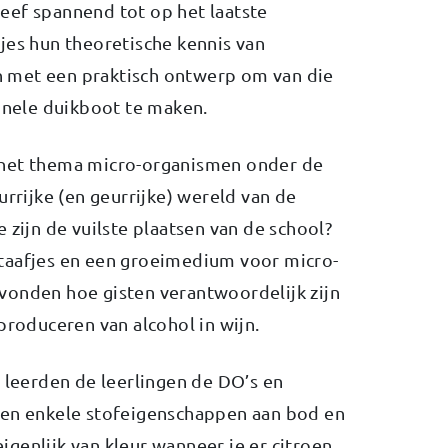
eef spannend tot op het laatste
jes hun theoretische kennis van
 met een praktisch ontwerp om van die
ionele duikboot te maken.
 het thema micro-organismen onder de
urrijke (en geurrijke) wereld van de
 zijn de vuilste plaatsen van de school?
taafjes en een groeimedium voor micro-
vonden hoe gisten verantwoordelijk zijn
produceren van alcohol in wijn.
d leerden de leerlingen de DO’s en
men enkele stofeigenschappen aan bod en
genlijk van kleur wanneer je er citroen