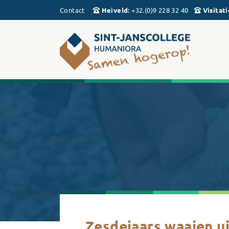
Contact
Heiveld
:
+32.(0)9 228 32 40
Visitati
Zesdejaars waaien u