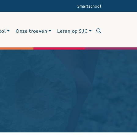
Smartschool
ool
Onze troeven
Leren op SJC