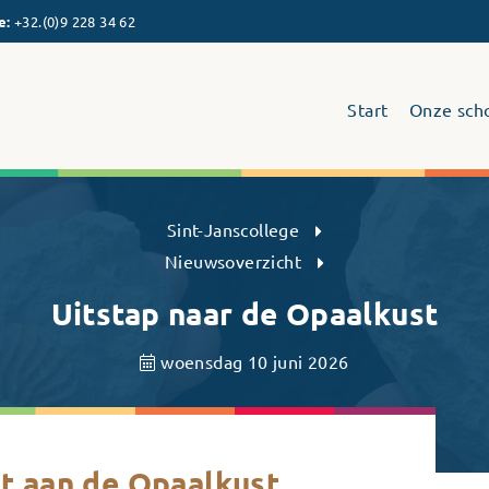
e
:
+32.(0)9 228 34 62
Start
Onze sch
Sint-Janscollege Humaniora
Sint-Janscollege
Nieuwsoverzicht
Uitstap naar de Opaalkust
woensdag 10 juni 2026
it aan de Opaalkust