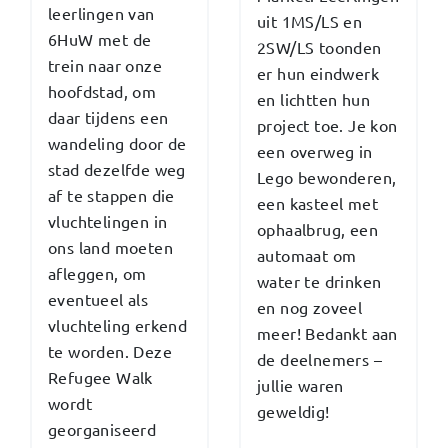
leerlingen van
uit 1MS/LS en
6HuW met de
2SW/LS toonden
trein naar onze
er hun eindwerk
hoofdstad, om
en lichtten hun
daar tijdens een
project toe. Je kon
wandeling door de
een overweg in
stad dezelfde weg
Lego bewonderen,
af te stappen die
een kasteel met
vluchtelingen in
ophaalbrug, een
ons land moeten
automaat om
afleggen, om
water te drinken
eventueel als
en nog zoveel
vluchteling erkend
meer! Bedankt aan
te worden. Deze
de deelnemers –
Refugee Walk
jullie waren
wordt
geweldig!
georganiseerd