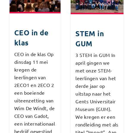
CEO in de
STEM in
klas
GUM
CEO in de klas Op
3 STEM in GUM In
dinsdag 11 mei
april gingen we
kregen de
met onze STEM-
leerlingen van
leerlingen van het
2ECO1 en 2ECO 2
derde jaar op
een boeiende
uitstap naar het
uiteenzetting van
Gents Universitair
Wim De Windt, de
Museum (GUM).
CEO van Gadot,
We kregen er een
een internationaal
rondleiding met als
bedrijf gevestigd
titel “Impact”. Aan