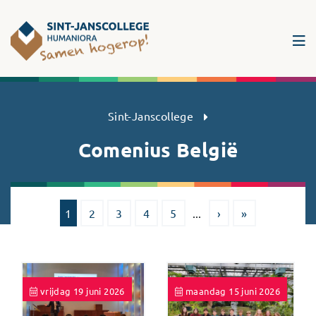
Sint-Janscollege Humaniora
Sint-Janscollege
Comenius België
1
2
3
4
5
...
›
»
vrijdag 19 juni 2026
maandag 15 juni 2026